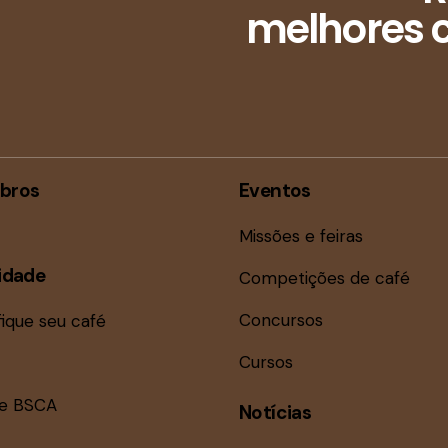
melhores c
bros
Eventos
Missões e feiras
idade
Competições de café
Concursos
fique seu café
Cursos
ne BSCA
Notícias