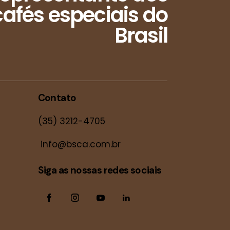
afés especiais do
Brasil
Contato
(35) 3212-4705
info@bsca.com.br
Siga as nossas redes sociais