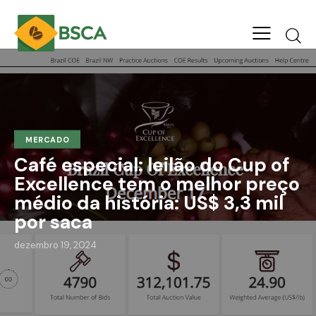
MERCADO
Café especial: leilão do Cup of
Excellence tem o melhor preço
médio da história: US$ 3,3 mil
por saca
dezembro 19, 2024