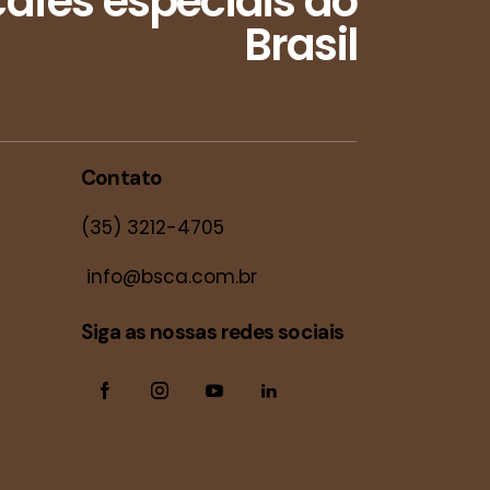
afés especiais do
Brasil
Contato
(35) 3212-4705
info@bsca.com.br
Siga as nossas redes sociais