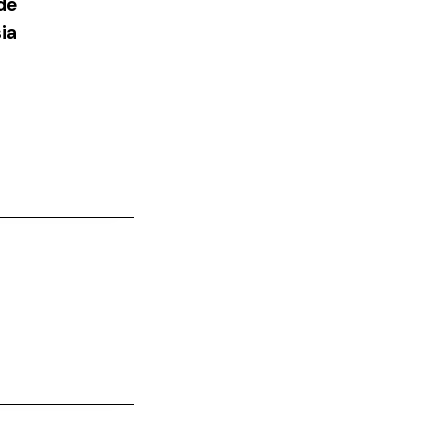
de
ia