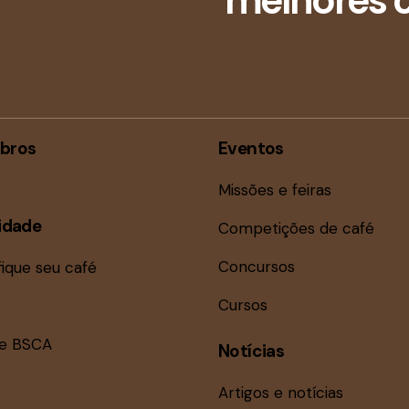
melhores c
bros
Eventos
Missões e feiras
idade
Competições de café
Concursos
fique seu café
Cursos
ne BSCA
Notícias
Artigos e notícias