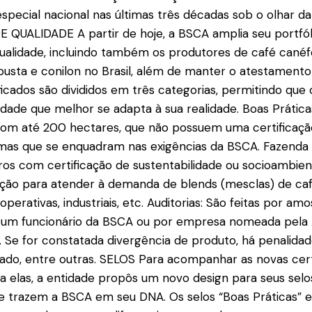
especial nacional nas últimas três décadas sob o olhar da
 QUALIDADE A partir de hoje, a BSCA amplia seu portfól
qualidade, incluindo também os produtores de café canéf
busta e conilon no Brasil, além de manter o atestamento
ficados são divididos em três categorias, permitindo que 
dade que melhor se adapta à sua realidade. Boas Prática
m até 200 hectares, que não possuem uma certificaçã
mas que se enquadram nas exigências da BSCA. Fazenda 
s com certificação de sustentabilidade ou socioambient
ação para atender à demanda de blends (mesclas) de ca
perativas, industriais, etc. Auditorias: São feitas por a
or um funcionário da BSCA ou por empresa nomeada pela
ço. Se for constatada divergência de produto, há penalida
cado, entre outras. SELOS Para acompanhar as novas cert
l a elas, a entidade propôs um novo design para seus selo
ue trazem a BSCA em seu DNA. Os selos “Boas Práticas” 