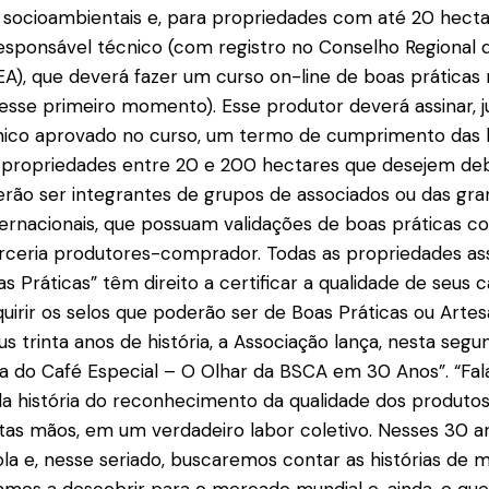
 socioambientais e, para propriedades com até 20 hecta
responsável técnico (com registro no Conselho Regional 
), que deverá fazer um curso on-line de boas práticas 
esse primeiro momento). Esse produtor deverá assinar, 
nico aprovado no curso, um termo de cumprimento das b
propriedades entre 20 e 200 hectares que desejem de
rão ser integrantes de grupos de associados ou das gr
ernacionais, que possuam validações de boas práticas c
arceria produtores-comprador. Todas as propriedades a
s Práticas” têm direito a certificar a qualidade de seus 
quirir os selos que poderão ser de Boas Práticas ou Arte
s trinta anos de história, a Associação lança, nesta segun
ia do Café Especial – O Olhar da BSCA em 30 Anos”. “Fal
da história do reconhecimento da qualidade dos produtos 
tas mãos, em um verdadeiro labor coletivo. Nesses 30 
la e, nesse seriado, buscaremos contar as histórias de m