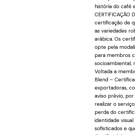
história do café 
CERTIFICAÇÃO DE
certificação de 
as variedades ro
arábica. Os certi
opte pela modali
para membros co
socioambiental, 
Voltada a membro
Blend – Certific
exportadoras, coo
aviso prévio, p
realizar o servi
perda do certifi
identidade visua
sofisticados e q