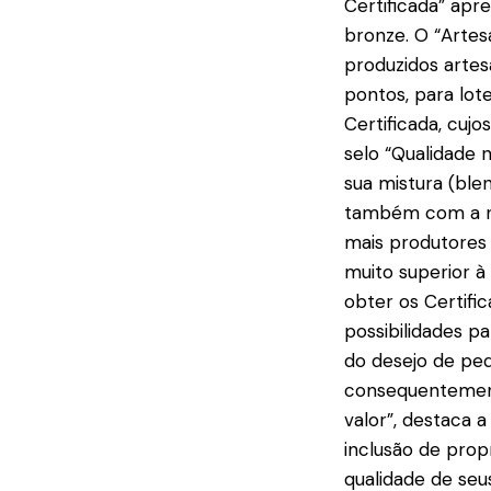
Certificada” apr
bronze. O “Artes
produzidos artes
pontos, para lot
Certificada, cuj
selo “Qualidade
sua mistura (ble
também com a not
mais produtores 
muito superior à
obter os Certifi
possibilidades 
do desejo de pe
consequentement
valor”, destaca a
inclusão de prop
qualidade de seu