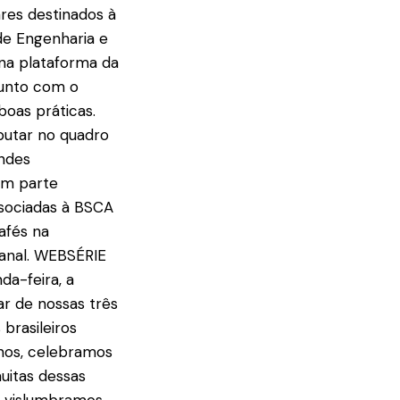
res destinados à
de Engenharia e
na plataforma da
junto com o
oas práticas.
butar no quadro
andes
om parte
ssociadas à BSCA
cafés na
sanal. WEBSÉRIE
da-feira, a
ar de nossas três
brasileiros
anos, celebramos
uitas dessas