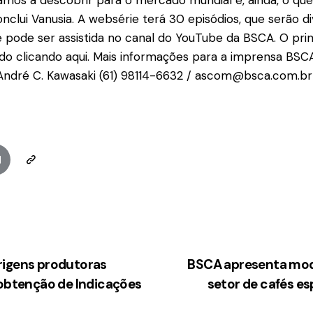
amos a descobrir para o mercado mundial e, ainda, o qu
onclui Vanusia. A websérie terá 30 episódios, que serão d
pode ser assistida no canal do YouTube da BSCA. O prime
do clicando aqui. Mais informações para a imprensa BSC
André C. Kawasaki (61) 98114-6632 / ascom@bsca.com.br
igens produtoras
BSCA apresenta mod
 obtenção de Indicações
setor de cafés esp