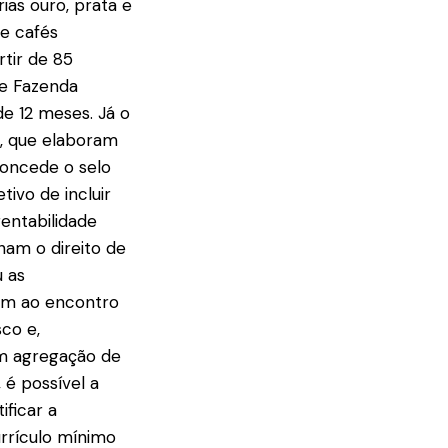
ias ouro, prata e
de cafés
tir de 85
de Fazenda
de 12 meses. Já o
, que elaboram
concede o selo
ivo de incluir
entabilidade
ham o direito de
u as
vem ao encontro
co e,
om agregação de
 é possível a
ificar a
urrículo mínimo