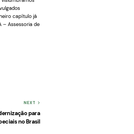
e vislumbramos
ivulgados
iro capítulo já
A – Assessoria de
NEXT
ernização para
eciais no Brasil