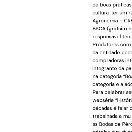
de boas práticas
cultura, ter um 
Agronomia – CREA
BSCA (gratuito n
responsável téc
Produtores com 
da entidade pode
compradoras int
integrante da p
na categoria “Boa
categoria e a ad
Para celebrar seu
websérie “Histór
décadas é falar 
trabalhada a mui
as Bodas de Péro