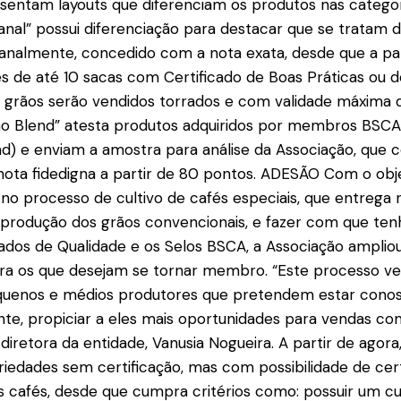
esentam layouts que diferenciam os produtos nas categor
anal” possui diferenciação para destacar que se tratam 
analmente, concedido com a nota exata, desde que a par
es de até 10 sacas com Certificado de Boas Práticas ou 
os grãos serão vendidos torrados e com validade máxima 
 no Blend” atesta produtos adquiridos por membros BSCA
nd) e enviam a amostra para análise da Associação, que 
a fidedigna a partir de 80 pontos. ADESÃO Com o objet
no processo de cultivo de cafés especiais, que entrega r
 produção dos grãos convencionais, e fazer com que ten
cados de Qualidade e os Selos BSCA, a Associação amplio
para os que desejam se tornar membro. “Este processo 
quenos e médios produtores que pretendem estar conos
e, propiciar a eles mais oportunidades para vendas c
 diretora da entidade, Vanusia Nogueira. A partir de agora,
riedades sem certificação, mas com possibilidade de cert
s cafés, desde que cumpra critérios como: possuir um c