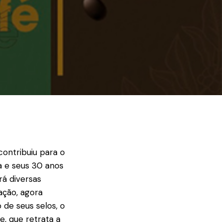
contribuiu para o
a e seus 30 anos
rá diversas
ação, agora
 de seus selos, o
, que retrata a