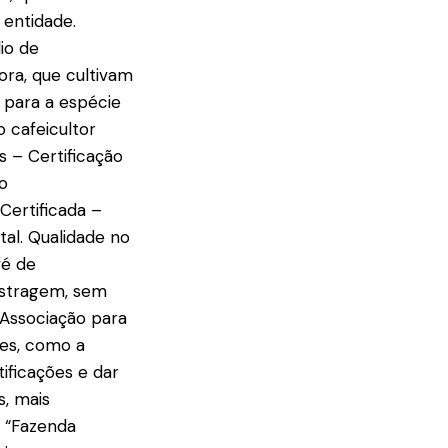
 entidade.
io de
ora, que cultivam
 para a espécie
o cafeicultor
s – Certificação
o
Certificada –
al. Qualidade no
fé de
mostragem, sem
 Associação para
des, como a
ificações e dar
s, mais
e “Fazenda