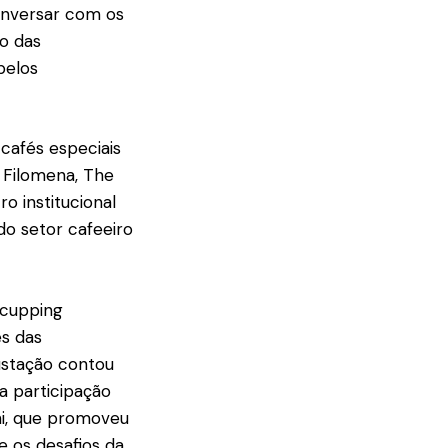
onversar com os
o das
pelos
cafés especiais
o Filomena, The
 institucional
o setor cafeeiro
 cupping
és das
ustação contou
a participação
ni, que promoveu
e os desafios da