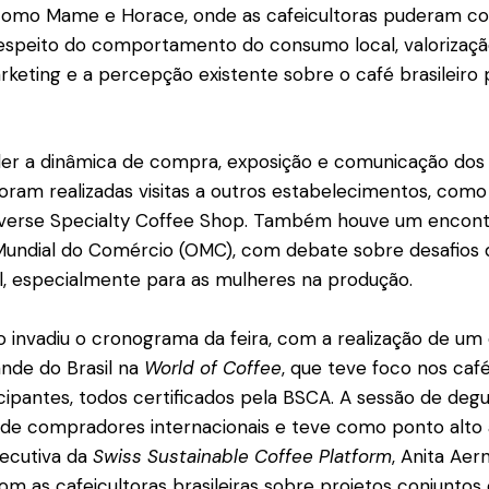
como Mame e Horace, onde as cafeicultoras puderam c
respeito do comportamento do consumo local, valorizaçã
arketing e a percepção existente sobre o café brasileiro 
r a dinâmica de compra, exposição e comunicação dos 
 foram realizadas visitas a outros estabelecimentos, com
iverse Specialty Coffee Shop. Também houve um encontro
Mundial do Comércio (OMC), com debate sobre desafios d
l, especialmente para as mulheres na produção.
o invadiu o cronograma da feira, com a realização de um
ande do Brasil na
World of Coffee
, que teve foco nos caf
cipantes, todos certificados pela BSCA. A sessão de deg
de compradores internacionais e teve como ponto alto 
xecutiva da
Swiss Sustainable Coffee Platform
, Anita Aer
 as cafeicultoras brasileiras sobre projetos conjuntos 