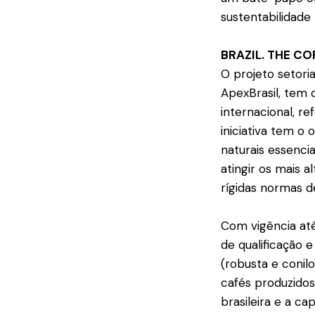
sustentabilidade 
BRAZIL. THE CO
O projeto setori
ApexBrasil, tem
internacional, re
iniciativa tem o
naturais essenci
atingir os mais a
rígidas normas de
Com vigência até
de qualificação 
(robusta e conilo
cafés produzidos
brasileira e a c