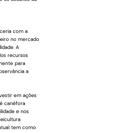
rceria com a
leiro no mercado
lidade. A
dos recursos
amente para
observância a
vestir em ações
fé canéfora
ilidade e nos
eicultura
o atual tem como