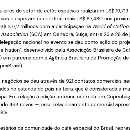
ileiros do setor de cafés especiais realizaram US$ 19,71
iais e esperam concretizar mais US$ 87,480 nos próxim
S$ 107,2 milhões com a participação na
World of Coffee
 Association
(SCA) em Genebra, Suíça, entre 26 e 28 de 
delegação nacional no evento se deu como ação do proje
ee Nation”, desenvolvido pela Associação Brasileira de Ca
s) em parceria com a Agência Brasileira de Promoção de
exBrasil).
negócios se deu através de 921 contatos comerciais, se
ados no estande do país na feira, que é considerada a ma
opa. Em relação à edição anterior, ocorrida em Copenha
endo 463 novos —, esse relacionamento comercial apres
18%.
esários da comunidade do café especial do Brasil, repr