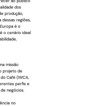
erecer ao público
alidade dos
de produção,
a dessas regiões,
 Europa é o
é o cenário ideal
bilidade,
ma missão
o projeto de
 do Café (IWCA,
erentes perfis e
 de negócios.
rência no