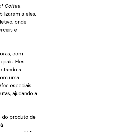
of Coffee
,
lizaram a eles,
etivo, onde
ciais e
toras, com
 país. Eles
entando a
 com uma
afés especiais
rutas, ajudando a
o do produto de
 à