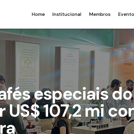
Home
Institucional
Membros
Evento
afés especiais do 
r US$ 107,2 mi c
ra