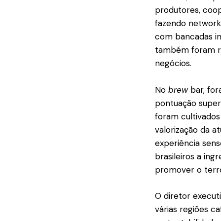
produtores, coo
fazendo networki
com bancadas ind
também foram re
negócios.
No
brew
bar, for
pontuação superi
foram cultivados
valorização da 
experiência senso
brasileiros a ing
promover o terro
O diretor execut
várias regiões ca