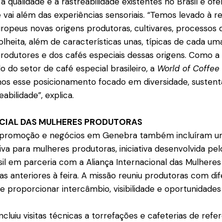
 à qualidade e à rastreabilidade existentes no Brasil e of
vai além das experiências sensoriais. “Temos levado à re
opeus novas origens produtoras, cultivares, processos 
olheita, além de características unas, típicas de cada um
 produtores e dos cafés especiais dessas origens. Como a
o do setor de café especial brasileiro, a
World of Coffee
os esse posicionamento focado em diversidade, sustenta
abilidade”, explica.
CIAL DAS MULHERES PRODUTORAS
e promoção e negócios em Genebra também incluíram u
iva para mulheres produtoras, iniciativa desenvolvida pel
l em parceria com a Aliança Internacional das Mulheres
as anteriores à feira. A missão reuniu produtoras com dif
de proporcionar intercâmbio, visibilidade e oportunidades
cluiu visitas técnicas a torrefações e cafeterias de refe