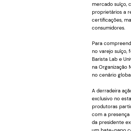
mercado suíço, 
proprietários a 
certificações, m
consumidores.
Para compreende
no varejo suíço,
Barista Lab e Un
na Organização 
no cenário globa
A derradeira açã
exclusivo no est
produtoras parti
com a presença 
da presidente e
um bate-papo com