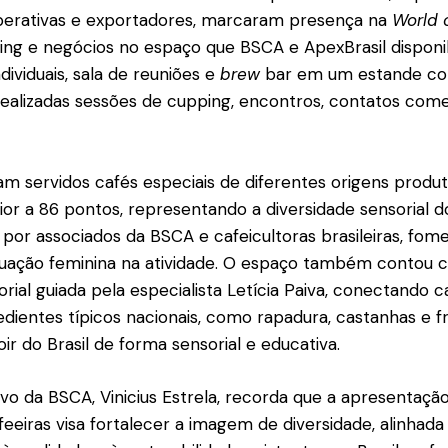
perativas e exportadores, marcaram presença na
World 
ng e negócios no espaço que BSCA e ApexBrasil disponibi
ividuais, sala de reuniões e
brew
bar em um estande col
alizadas sessões de cupping, encontros, contatos comer
am servidos cafés especiais de diferentes origens produ
or a 86 pontos, representando a diversidade sensorial do
 por associados da BSCA e cafeicultoras brasileiras, fom
atuação feminina na atividade. O espaço também contou
rial guiada pela especialista Letícia Paiva, conectando c
redientes típicos nacionais, como rapadura, castanhas e f
ir do Brasil de forma sensorial e educativa.
ivo da BSCA, Vinicius Estrela, recorda que a apresentaçã
feeiras visa fortalecer a imagem de diversidade, alinhada