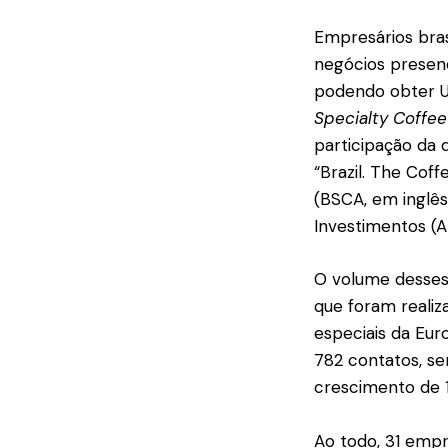
Empresários bras
negócios presenc
podendo obter U
Specialty Coffee
participação da 
“Brazil. The Coff
(BSCA, em inglê
Investimentos (Ap
O volume desses 
que foram realiz
especiais da Eur
782 contatos, s
crescimento de 
Ao todo, 31 empr