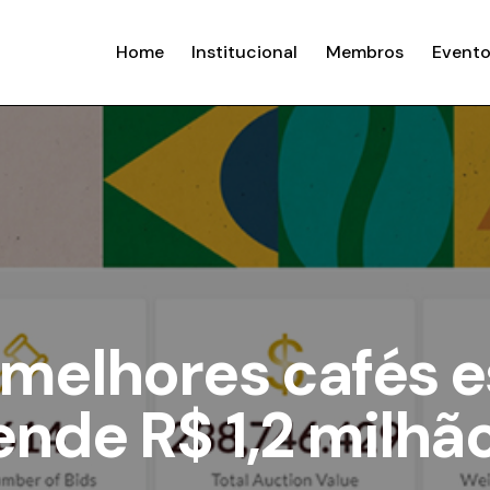
Home
Institucional
Membros
Evento
 melhores cafés e
rende R$ 1,2 milhã