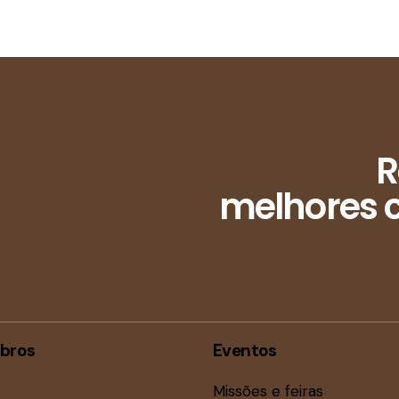
R
melhores c
bros
Eventos
Missões e feiras