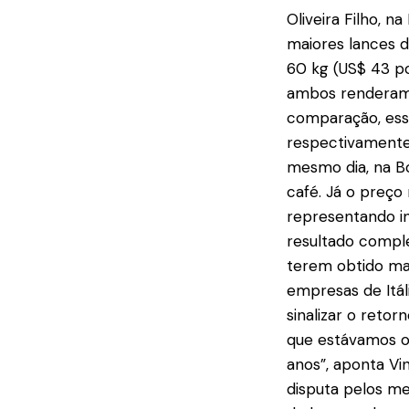
Oliveira Filho, n
maiores lances d
60 kg (US$ 43 po
ambos renderam u
comparação, esse
respectivamente,
mesmo dia, na Bo
café. Já o preço 
representando in
resultado comple
terem obtido mai
empresas de Itál
sinalizar o reto
que estávamos o
anos”, aponta Vi
disputa pelos me