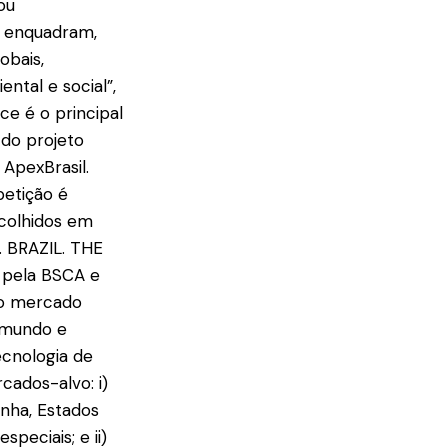
ou
e enquadram,
obais,
ntal e social”,
ce é o principal
 do projeto
 ApexBrasil.
petição é
 colhidos em
. BRAZIL. THE
o pela BSCA e
no mercado
o mundo e
ecnologia de
cados-alvo: i)
anha, Estados
speciais; e ii)