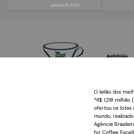
janeiro 13, 2023
O leilão dos melh
*R$ 1,218 milhão 
ofertou os lotes
mundo, realizado
Agência Brasilei
for Coffee Excel