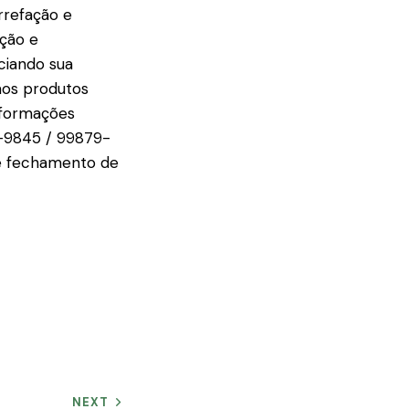
rrefação e
ação e
ciando sua
aos produtos
nformações
4-9845 / 99879-
me fechamento de
NEXT