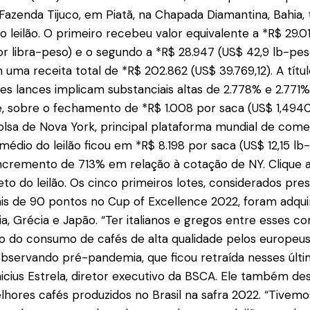
a Fazenda Tijuco, em Piatã, na Chapada Diamantina, Bahia, 
o leilão. O primeiro recebeu valor equivalente a *R$ 29.0
r libra-peso) e o segundo a *R$ 28.947 (US$ 42,9 lb-pes
ma receita total de *R$ 202.862 (US$ 39.769,12). A títu
s lances implicam substanciais altas de 2.778% e 2.771%
 sobre o fechamento de *R$ 1.008 por saca (US$ 1,4940
lsa de Nova York, principal plataforma mundial de comer
médio do leilão ficou em *R$ 8.198 por saca (US$ 12,15 lb
cremento de 713% em relação à cotação de NY. Clique aq
to do leilão. Os cinco primeiros lotes, considerados pres
s de 90 pontos no Cup of Excellence 2022, foram adqui
ia, Grécia e Japão. “Ter italianos e gregos entre esses
rno do consumo de cafés de alta qualidade pelos europeu
bservando pré-pandemia, que ficou retraída nesses últi
nicius Estrela, diretor executivo da BSCA. Ele também de
lhores cafés produzidos no Brasil na safra 2022. “Tivemos