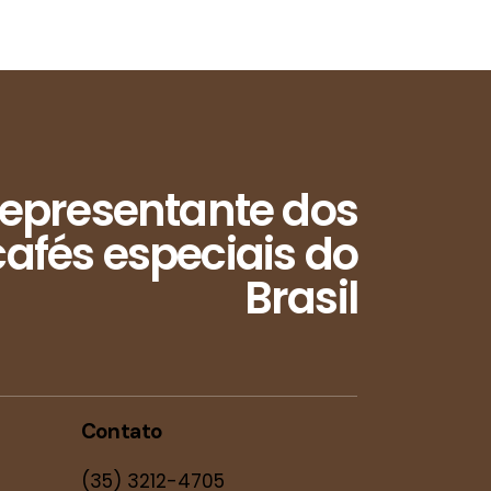
epresentante dos
afés especiais do
Brasil
Contato
(35) 3212-4705