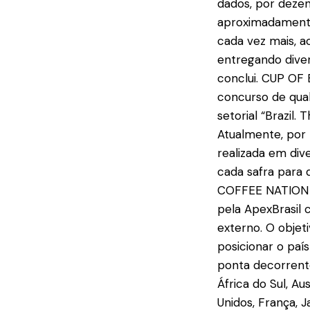
dados, por deze
aproximadamente 
cada vez mais, a
entregando divers
conclui. CUP OF 
concurso de qual
setorial “Brazil
Atualmente, por
realizada em div
cada safra para 
COFFEE NATION O 
pela ApexBrasil
externo. O objet
posicionar o paí
ponta decorrente
África do Sul, Au
Unidos, França, J