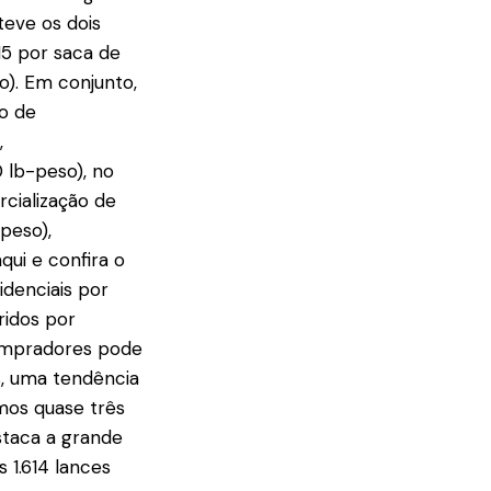
teve os dois
15 por saca de
o). Em conjunto,
lo de
,
 lb-peso), no
cialização de
-peso),
ui e confira o
idenciais por
ridos por
 compradores pode
s, uma tendência
mos quase três
staca a grande
 1.614 lances