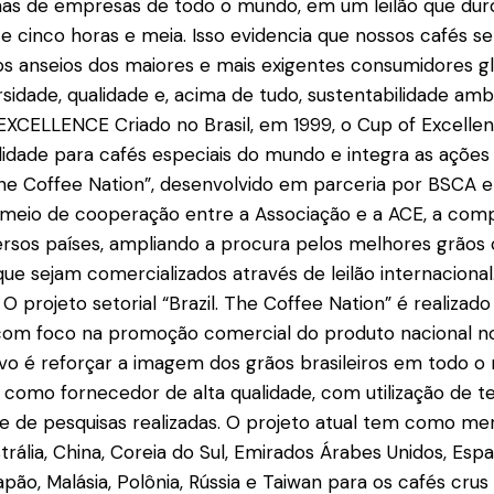
nas de empresas de todo o mundo, em um leilão que dur
cinco horas e meia. Isso evidencia que nossos cafés s
os anseios dos maiores e mais exigentes consumidores gl
idade, qualidade e, acima de tudo, sustentabilidade ambie
EXCELLENCE Criado no Brasil, em 1999, o Cup of Excellen
idade para cafés especiais do mundo e integra as ações
. The Coffee Nation”, desenvolvido em parceria por BSCA e
 meio de cooperação entre a Associação e a ACE, a com
ersos países, ampliando a procura pelos melhores grãos
que sejam comercializados através de leilão internacional
projeto setorial “Brazil. The Coffee Nation” é realizad
 com foco na promoção comercial do produto nacional 
ivo é reforçar a imagem dos grãos brasileiros em todo 
s como fornecedor de alta qualidade, com utilização de t
 de pesquisas realizadas. O projeto atual tem como mer
strália, China, Coreia do Sul, Emirados Árabes Unidos, Esp
apão, Malásia, Polônia, Rússia e Taiwan para os cafés crus e