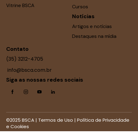
Vitrine BSCA
Cursos
Notícias
Artigos e notícias
Destaques na mídia
Contato
(35) 3212-4705
info@bsca.com.br
Siga as nossas redes sociais
©2025 BSCA |
Termos de Uso
|
Política de Privacidade
e Cookies