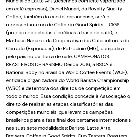
Mundial de Latte Art (desenhos com leite vaporizado
em café espresso); Daniel Munari, da Royalty Quality
Coffee, também da capital paranaense, será o
representante no de Coffee in Good Spirits – CIGS
(preparo de bebidas alcoólicas à base de café); e
Matheus Narcizo, da Cooperativa dos Cafeicultores do
Cerrado (Expocacer), de Patrocínio (MG), competirá
pelo país no de Torra de café. CAMPEONATOS
BRASILEIROS DE BARISMO Desde 2016, a BSCA é
National Body no Brasil da World Coffee Events (WCE),
entidade organizadora do World Barista Championship
(WBC) e detentora dos direitos de competição em
todo o mundo. Essa condição concede à Associação o
direito de realizar as etapas classificatórias das
competições mundiais, que levam os campeões
brasileiros para a fase final dos certames internacionais
nas suas sete modalidades: Barista, Latte Arte,
Brewers, Coffee in Good Spirits, Cup Tasters, Roasters