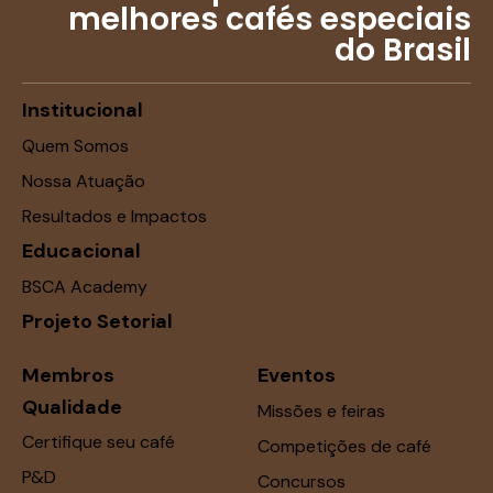
melhores cafés especiais
do Brasil
Institucional
Quem Somos
Nossa Atuação
Resultados e Impactos
Educacional
BSCA Academy
Projeto Setorial
Membros
Eventos
Qualidade
Missões e feiras
Certifique seu café
Competições de café
P&D
Concursos