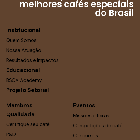
melhores cafés especiais
do Brasil
Institucional
Quem Somos
Nossa Atuação
Resultados e Impactos
Educacional
BSCA Academy
Projeto Setorial
Membros
Eventos
Qualidade
Missões e feiras
Certifique seu café
Competições de café
P&D
Concursos