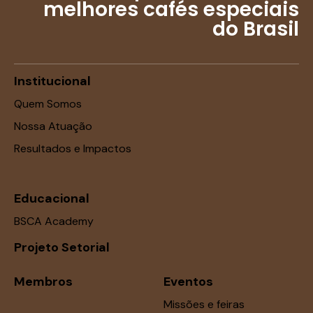
melhores cafés especiais
do Brasil
Institucional
Quem Somos
Nossa Atuação
Resultados e Impactos
Educacional
BSCA Academy
Projeto Setorial
Membros
Eventos
Missões e feiras